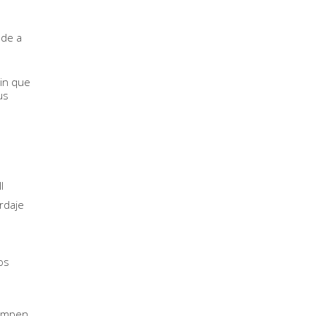
 de a
sin que
us
l
rdaje
os
rumpen