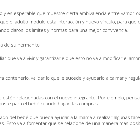
o y es esperable que muestre cierta ambivalencia entre «amor-o
e el adulto module esta interacción y nuevo vínculo, para que e
do claros los límites y normas para una mejor convivencia.
ada de su hermanito
ar que va a vivir y garantizarle que esto no va a modificar el amo
 contenerlo, validar lo que le sucede y ayudarlo a calmar y regul
e estén relacionadas con el nuevo integrante. Por ejemplo, pensa
e guste para el bebé cuando hagan las compras.
dado del bebé que pueda ayudar a la mamá a realizar algunas tare
as. Esto va a fomentar que se relacione de una manera más posit