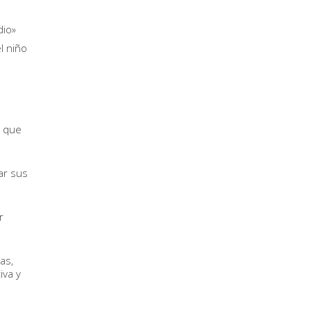
dio»
l niño
r que
ar sus
r
as,
iva y