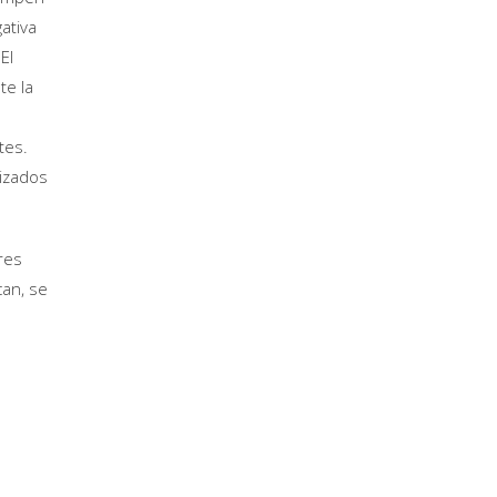
ativa
El
te la
tes.
lizados
res
can, se