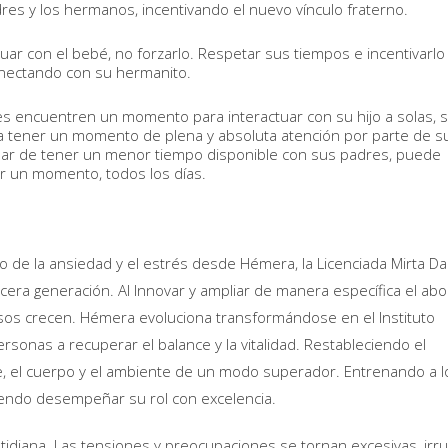
es y los hermanos, incentivando el nuevo vínculo fraterno.
tuar con el bebé, no forzarlo. Respetar sus tiempos e incentivarlo
onectando con su hermanito.
s encuentren un momento para interactuar con su hijo a solas, 
a tener un momento de plena y absoluta atención por parte de s
 pesar de tener un menor tiempo disponible con sus padres, puede
por un momento, todos los días.
 de la ansiedad y el estrés desde Hémera, la Licenciada Mirta Dal
cera generación. Al Innovar y ampliar de manera específica el abo
sos crecen. Hémera evoluciona transformándose en el Instituto
ersonas a recuperar el balance y la vitalidad. Restableciendo el
te, el cuerpo y el ambiente de un modo superador. Entrenando a l
yendo desempeñar su rol con excelencia.
otidiana. Las tensiones y preocupaciones se tornan excesivas, ir