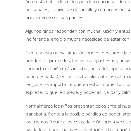
Ante esta noticia los niños pueden reaccionar de di
personales, su nivel de desarrollo y comprensión, su 
previamente con sus padres.
Algunos niños responden con mucha ilusión y entus
indiferencia, enojo o mucha necesidad de estar co
Frente a esta nueva situación, que es desconocida e 
pueden surgir miedos, fantasías angustiosas y ansi
conducta del niño (más irritable, peleador, oposicio
tiene pesadillas), en los hábitos alimentarios (dismin
lenguaje. Es importante que en estos momentos, los
expresar lo que le sucede, y poder así, validar y cal
Normalmente los niños presentan celos ante el nuevo
transitoria, frente a la posible pérdida de poder, at
los mismos frente a los celos del niño, que a vece
ayudarlo a tener una mejor adaptación a la situación