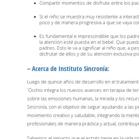
Compartir momentos de disfrute entre los padr
Si el niño se muestra muy resistente a interac
poco y de manera progresiva a que se vaya c
Es fundamental e imprescindible que los padre
la atención esté puesta en el bebé. Que pued
padres. Esto le va a significar al niño que, a
disfrutar de ellos y de su atención exclusiva 
– Acerca de Instituto Sincronía:
Luego de quince años de desarrollo en el tratamiento
´Occhio integra los nuevos avances en terapia de ter
sobre las emociones humanas, la mirada y los recur
Sincronía, con el objetivo de seguir ayudando a las p
movimiento creativo y saludable, integrando la men
profesionales de manera práctica y actual, contribu
Sabemos el impacto que el estrés tiene en la vida c