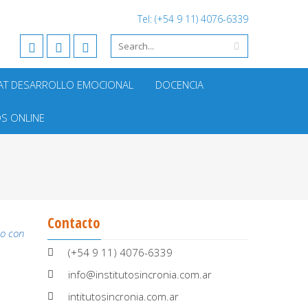
Tel: (+54 9 11) 4076-6339
AT DESARROLLO EMOCIONAL
DOCENCIA
S ONLINE
Contacto
ño con
(+54 9 11) 4076-6339
info@institutosincronia.com.ar
intitutosincronia.com.ar