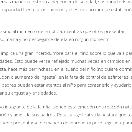
versas maneras. Esto va a depender de su edad, sus característic
capacidad frente a los cambios y el estilo vincular que estableció
iasmo al momento de la noticia, mientras que otros presentan
n su mamá y no despegarse de ella en ningún momento.
implica una gran incertidumbre para el niño sobre lo que va a pa
edades. Esto puede verse reflejado muchas veces en cambios en 
nista, hace más berrinches), en el sueño del niño (no quiere dormi
ución o aumento de ingesta), en la falta de control de esfínteres, 
 padres puedan estar atentos al niño para contenerlo y ayudarlo
mar su angustia y ansiedades.
 integrante de la familia, siendo esta emoción una reacción natu
ención y amor de sus padres. Resulta significativa la postura que 
s, puede presentarse de manera desbordada y poco regulada, para
.