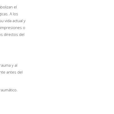
bolizan el
icas. A los
u vida actual y
 impresiones o
s directos del
rauma y al
nte antes del
raumático.