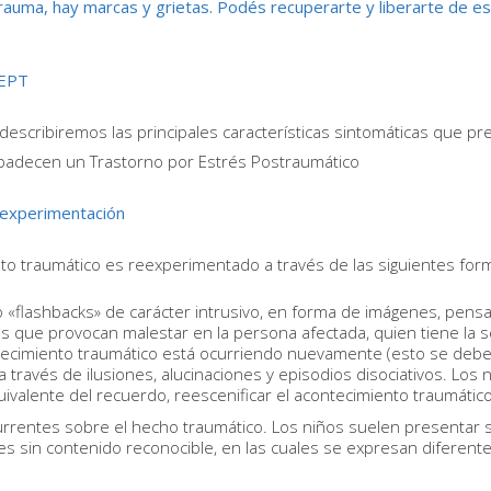
auma, hay marcas y grietas. Podés recuperarte y liberarte de e
TEPT
describiremos las principales características sintomáticas que pr
adecen un Trastorno por Estrés Postraumático
eexperimentación
nto traumático es reexperimentado a través de las siguientes for
 «flashbacks» de carácter intrusivo, en forma de imágenes, pens
s que provocan malestar en la persona afectada, quien tiene la 
tecimiento traumático está ocurriendo nuevamente (esto se debe 
a través de ilusiones, alucinaciones y episodios disociativos. Los
valente del recuerdo, reescenificar el acontecimiento traumático
rrentes sobre el hecho traumático. Los niños suelen presentar
s sin contenido reconocible, en las cuales se expresan diferent