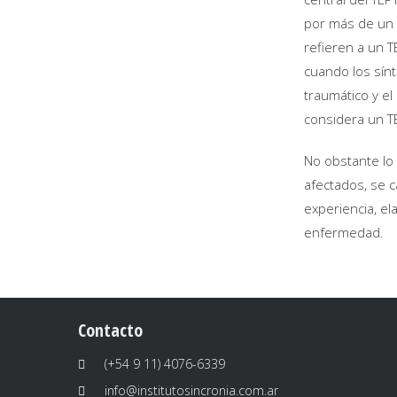
por más de un 
refieren a un T
cuando los sín
traumático y el
considera un T
No obstante lo
afectados, se 
experiencia, el
enfermedad.
Contacto
(+54 9 11) 4076-6339
info@institutosincronia.com.ar