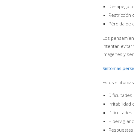
Desapego o i
Restricción d
Pérdida de e
Los pensamiento
intentan evitar
imágenes y sen
Síntomas persi
Estos síntomas,
Dificultades
Irritabilidad
Dificultades
Hipervigilanc
Respuestas 