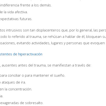
ndiferencia frente a los demás.
e la vida afectiva.
xpectativas futuras.
s intrusivos son tan displacenteros que, por lo general, las pe
 todo lo referido al trauma, se rehúsan a hablar de él, bloquean s
saciones, evitando actividades, lugares y personas que evoque
stentes de hiperactivación
 ausentes antes del trauma, se manifiestan a través de:
 para conciliar o para mantener el sueño.
 o ataques de ira.
 en la concentración.
ia.
exageradas de sobresalto.