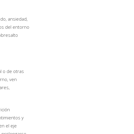
do, ansiedad,
os del entorno
obresalto
l o de otras
rno, ven
ares,
ición
ntimientos y
en el eje
n prolongarse