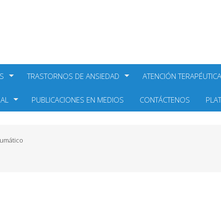
S
TRASTORNOS DE ANSIEDAD
ATENCIÓN TERAPÉUTIC
NAL
PUBLICACIONES EN MEDIOS
CONTÁCTENOS
PLA
aumático