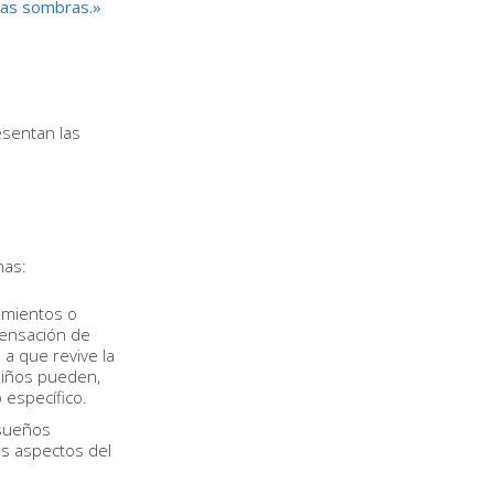
sas sombras.»
esentan las
mas:
amientos o
sensación de
a que revive la
 niños pueden,
 específico.
 sueños
es aspectos del