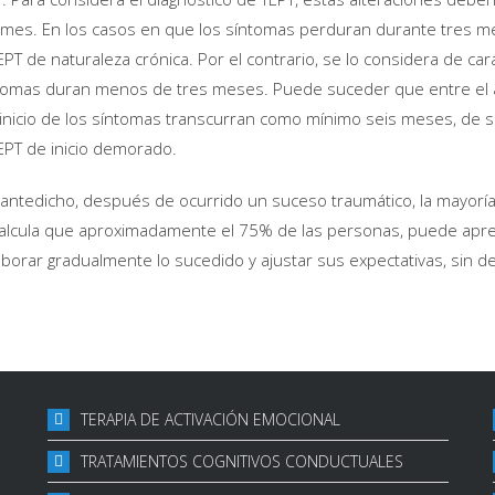
mes. En los casos en que los síntomas perduran durante tres m
EPT de naturaleza crónica. Por el contrario, se lo considera de ca
tomas duran menos de tres meses. Puede suceder que entre el 
 inicio de los síntomas transcurran como mínimo seis meses, de s
EPT de inicio demorado.
 antedicho, después de ocurrido un suceso traumático, la mayoría
calcula que aproximadamente el 75% de las personas, puede apre
aborar gradualmente lo sucedido y ajustar sus expectativas, sin des
TERAPIA DE ACTIVACIÓN EMOCIONAL
TRATAMIENTOS COGNITIVOS CONDUCTUALES