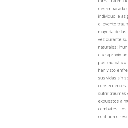
torna traumátic
desamparada o a
individuo le as
el evento trau
mayoría de las
vez durante su
naturales: inun
que aproximada
postraumático a
han visto enfr
sus vidas sin 
consecuentes. 
sufrir traumas
expuestos a mue
combates. Los 
continua o resu