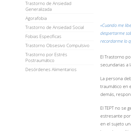
Trastorno de Ansiedad
Generalizada
Agorafobia
«Cuando me libe
Trastorno de Ansiedad Social
despertarme sob
Fobias Específicas
recordarme lo qu
Trastorno Obsesivo Compulsivo
Trastorno por Estrés
El Trastorno po
Postraumático
secundarias a l
Desórdenes Alimentarios
La persona deb
traumático en e
demás, respond
El TEPT no se g
estresante por 
en el sujeto un