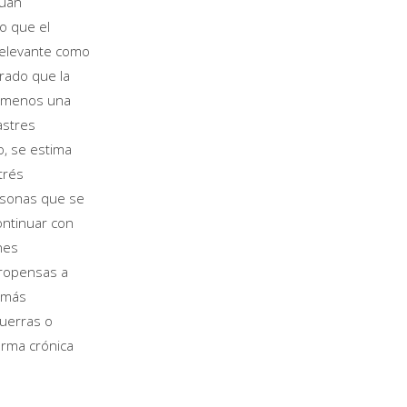
cuán
o que el
 relevante como
rado que la
l menos una
astres
o, se estima
trés
ersonas que se
ontinuar con
nes
propensas a
n más
guerras o
orma crónica