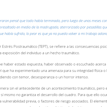
raron pensé que todo había terminado, pero luego de unos meses co
resaltado en medio de la madrugada, aterrorizado por pesadillas que
e había sufrido, lo peor es que ya no puedo volver a mi trabajo adon
r Estrés Postraumático (TEPT), se refiere a las consecuencias psic
a exposición del individuo a un hecho traumático.
e haber estado expuesta, haber observado o escuchado acerca
l que ha experimentado una amenaza para su integridad física o l
iendo con temor, desesperanza o un horror intenso.
enera sin el antecedente de un acontecimiento traumático, pero 
sí mismo no garantiza el desarrollo del cuadro. Para que ello ocur
a vulnerabilidad previa, o factores de riesgo asociados. El element