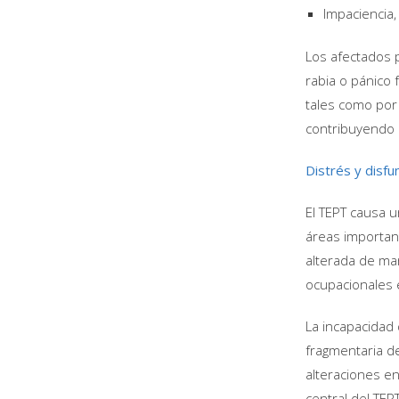
Impaciencia,
Los afectados 
rabia o pánico
tales como por
contribuyendo 
Distrés y disfu
El TEPT causa u
áreas importan
alterada de man
ocupacionales 
La incapacidad 
fragmentaria d
alteraciones en
central del TEP