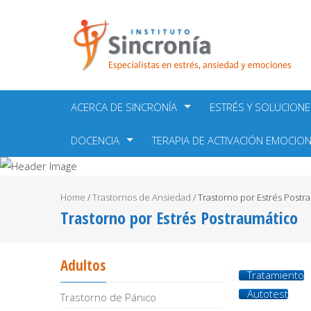
ACERCA DE SINCRONÍA
ESTRÉS Y SOLUCIONE
DOCENCIA
TERAPIA DE ACTIVACIÓN EMOCIO
Home
/
Trastornos de Ansiedad
/
Trastorno por Estrés Postr
Trastorno por Estrés Postraumático
Adultos
Tratamiento
Autotest
Trastorno de Pánico