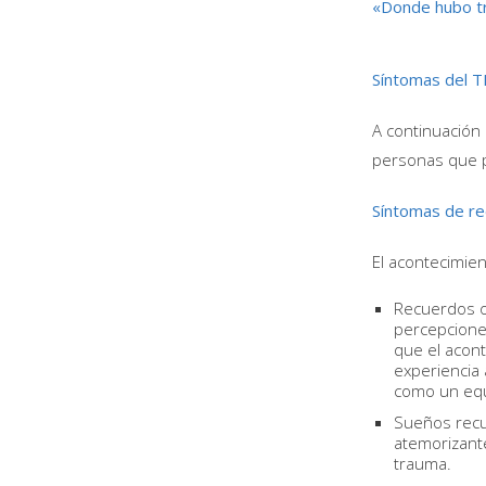
«Donde hubo tr
Síntomas del 
A continuación 
personas que p
Síntomas de r
El acontecimie
Recuerdos o
percepcione
que el acon
experiencia 
como un equi
Sueños recu
atemorizante
trauma.