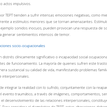
 o actos impulsivos.
por TEPT tienden a sufrir intensas emociones negativas, como mie
 frente a estímulos menores que se tornan amenazantes. Estímul
 ejemplo sonidos inocuos, pueden provocan una respuesta de s
a generar sentimientos intensos de temor.
nciones socio-ocupacionales
n distrés clínicamente significativo o incapacidad social ocupaciona
tes de funcionamiento. La mayoría de quienes sufren este trasto
era sustancial su calidad de vida, manifestando problemas famili
e interpersonales.
de integrar la realidad con lo sufrido, conjuntamente con la reapar
el evento traumático, a través de imágenes, comportamientos, se
 el desenvolvimiento de las relaciones interpersonales, constituy
T. Para considera el diagnóstico de TEPT, estas alteraciones debe