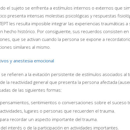
do el sujeto se enfrenta a estímulos internos o externos que sim
co presenta intensas molestias psicológicas y respuestas fisiológ
TEPT les resulta imposible integrar las experiencias traumáticas a s
un hecho histórico. Por consiguiente, sus recuerdos consisten en
ones, que se activan cuando la persona se expone a recordatorio
ciones similares al mismo.
tivos y anestesia emocional
se refieren a la evitación persistente de estímulos asociados al t
e la reactividad general que presenta la persona afectada (ause
sadas de las siguientes formas:
e pensamientos, sentimientos o conversaciones sobre el suceso t
 actividades, lugares o personas que recuerden el trauma.
 para recordar un aspecto importante del trauma.
del interés o de la participación en actividades importantes.