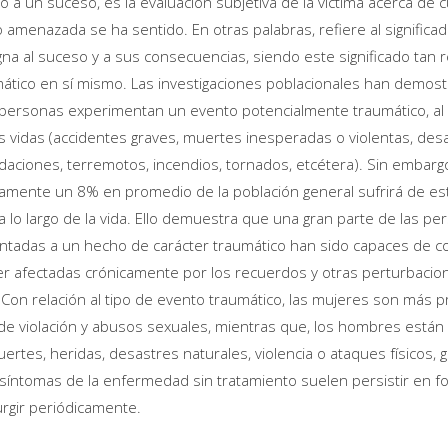
o a un suceso, es la evaluación subjetiva de la víctima acerca de 
menazada se ha sentido. En otras palabras, refiere al significad
igna al suceso y a sus consecuencias, siendo este significado tan
mático en sí mismo. Las investigaciones poblacionales han demost
 personas experimentan un evento potencialmente traumático, a
s vidas (accidentes graves, muertes inesperadas o violentas, des
daciones, terremotos, incendios, tornados, etcétera). Sin embarg
mente un 8% en promedio de la población general sufrirá de es
 lo largo de la vida. Ello demuestra que una gran parte de las p
entadas a un hecho de carácter traumático han sido capaces de c
ser afectadas crónicamente por los recuerdos y otras perturbacio
Con relación al tipo de evento traumático, las mujeres son más 
 de violación y abusos sexuales, mientras que, los hombres está
rtes, heridas, desastres naturales, violencia o ataques físicos, 
síntomas de la enfermedad sin tratamiento suelen persistir en f
rgir periódicamente.