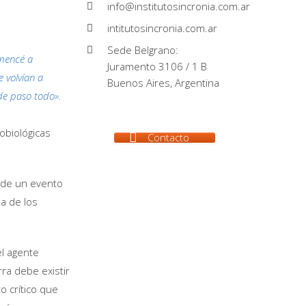
info@institutosincronia.com.ar
intitutosincronia.com.ar
Sede Belgrano:
mencé a
Juramento 3106 / 1 B
 volvían a
Buenos Aires, Argentina
de paso todo».
obiológicas
Contacto
 de un evento
a de los
el agente
ra debe existir
o crítico que