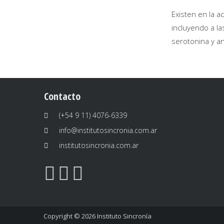
Existen en la a
incluyendo a la
serotonina y an
Contacto
(+54 9 11) 4076-6339
info@institutosincronia.com.ar
institutosincronia.com.ar
Copyright © 2026
Instituto Sincronía