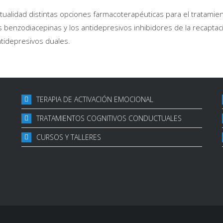
ctualidad distintas opciones farmacoterapéuticas para el tratamien
s benzodiacepinas y los antidepresivos inhibidores de la recaptac
tidepresivos duales.
TERAPIA DE ACTIVACIÓN EMOCIONAL
TRATAMIENTOS COGNITIVOS CONDUCTUALES
CURSOS Y TALLERES