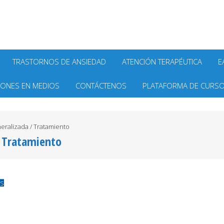
TRASTORNOS DE ANSIEDAD
ATENCIÓN TERAPÉUTICA
E
IONES EN MEDIOS
CONTÁCTENOS
PLATAFORMA DE CURSO
eralizada / Tratamiento
/ Tratamiento
as