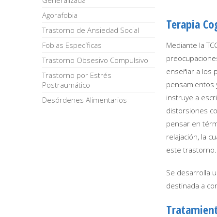
Generalizada
Agorafobia
Terapia Co
Trastorno de Ansiedad Social
Fobias Específicas
Mediante la TCC
preocupaciones 
Trastorno Obsesivo Compulsivo
enseñar a los 
Trastorno por Estrés
pensamientos y
Postraumático
instruye a escr
Desórdenes Alimentarios
distorsiones co
pensar en térm
relajación, la 
este trastorno.
Se desarrolla u
destinada a co
Tratamient