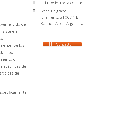
intitutosincronia.com.ar
Sede Belgrano:
Juramento 3106 / 1 B
Buenos Aires, Argentina
yen el ciclo de
onsiste en
us
Contacto
lmente. Se los
brir las
amiento o
en técnicas de
s típicas de
específicamente